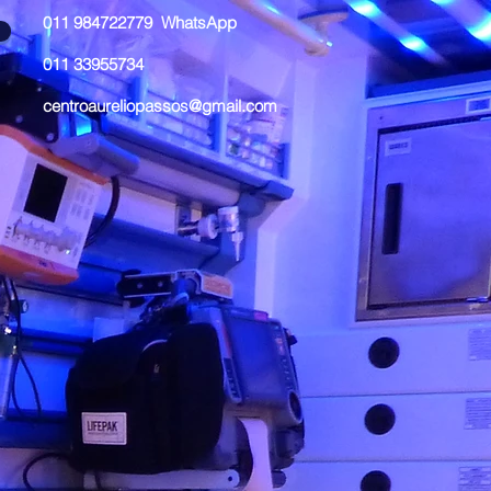
011 984722779 WhatsApp
011 33955734
centroaureliopassos@gmail.com