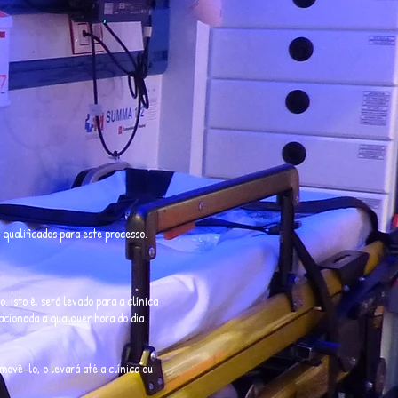
 qualificados para este processo.
Isto é, será levado para a clínica
acionada a qualquer hora do dia.
movê-lo, o levará até a clínica ou