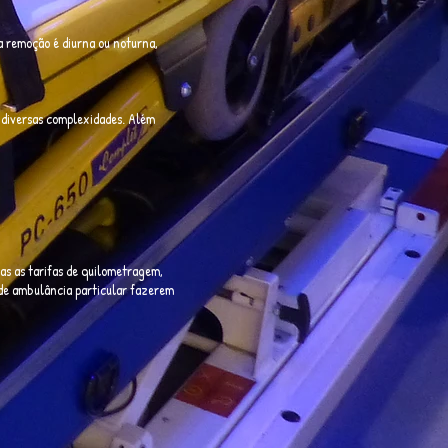
a remoção é diurna ou noturna,
 diversas complexidades. Além
das as tarifas de quilometragem,
 de ambulância particular fazerem