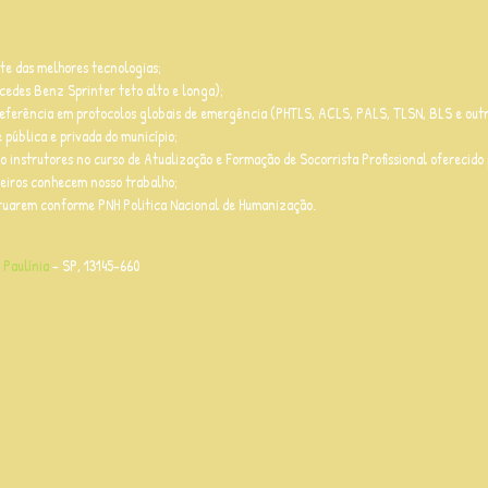
e das melhores tecnologias;
edes Benz Sprinter teto alto e longa);
referência em protocolos globais de emergência (PHTLS, ACLS, PALS, TLSN, BLS e outr
 pública e privada do município;
o instrutores no curso de Atualização e Formação de Socorrista Profissional oferecido p
leiros conhecem nosso trabalho;
atuarem conforme PNH Politica Nacional de Humanização.
,
Paulínia
- SP, 13145-660