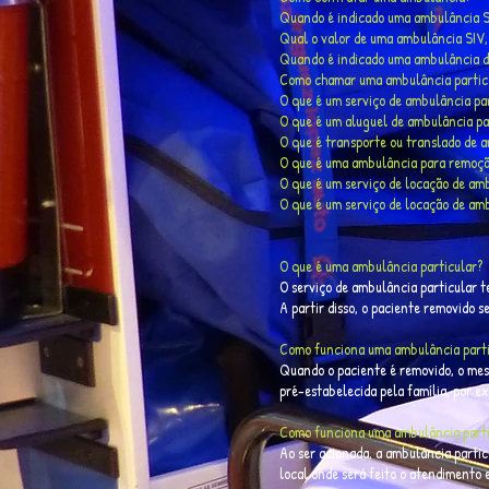
Quando é indicado uma ambulância SI
Qual o valor de uma ambulância SIV,
Quando é indicado uma ambulância d
Como chamar uma ambulância partic
O que é um serviço de ambulância pa
O que é um aluguel de ambulância pa
O que é transporte ou translado de a
O que é uma ambulância para remoçã
O que é um serviço de locação de am
O que é um serviço de locação de am
O que é uma ambulância particular?
O serviço de ambulância particular te
A partir disso, o paciente removido 
Como funciona uma ambulância parti
Quando o paciente é removido, o mes
pré-estabelecida pela família, por ex
Como funciona uma ambulância parti
Ao ser acionada, a ambulância particu
local onde será feito o atendimento 