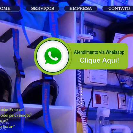
OME
SERVIÇOS
EMPRESA
CONTATO
cular 24 horas?
cular para remoção?
ular?
rticular?