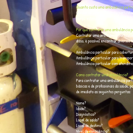
Quanto custa uma ambulância partic
O valor de uma ambulância particular
tempo estimado etc.
Por que contratar uma ambulância pa
Contratar uma ambulância particular
disso, é possível encontrar diversos
Ambulância particular para cobertur
Ambulância particular para transport
Ambulância particular com atendimen
Como contratar uma ambulância?
Para contratar uma ambulância partic
básicas e de profissionais da saúde,
de imediato as seguintes perguntas:
Nome?
Idade?
Diagnóstico?
Local de saída?
Local de destino?
Nível de consciência?