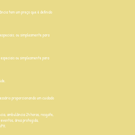
ância tem um preço que é definido
s especiais; ou simplesmente para
s especiais ou simplesmente para
úde.
cessário proporcionando um cuidado
cia, a
mbulância 24 horas, r
esgate,
 eventos, área protegida,
APH.