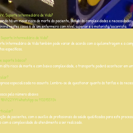
V, Suporte Intermediário de Vida?
uando há um maior risco de morte do paciente, devido às complexidades e necessidades
mínima nestes casos é de um enfermeiro com nível superior e o motorista/socorrista.
 Suporte Intermediário de Vida?
rte Intermediário de Vida também pode variar de acordo com a quilometragem e a com
os específicos.
e suporte básico?
em alto risco de morte e com baixa complexidade, o transporte poderá acontecer em u
cular?
resa especializada no assunto. Lembre-se de questionar quanto às tarifas e às necess
osco pelo número abaixo:
) 984722779 WhatsApp ou 1133955734
rticular?
ção de pacientes, com o auxílio de profissionais da saúde qualificados para este processo
 com a complexidade do atendimento a ser realizado.