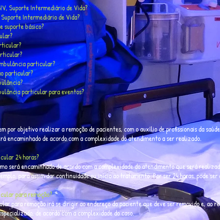
V, Suporte Intermediário de Vida?
 Suporte Intermediário de Vida?
e suporte básico?
ular?
rticular?
rticular?
mbulância particular?
o particular?
bulância?
bulância particular para eventos?
m por objetivo realizar a remoção de pacientes, com o auxílio de profissionais da saúde
será encaminhado de acordo com a complexidade do atendimento a ser realizado.
cular 24 horas?
mo será encaminhado de acordo com a complexidade do atendimento que será realizado. 
emplo, para assim dar continuidade ou início ao tratamento. Por ser 24 horas, pode ser 
cular para remoção?
lar para remoção irá se dirigir ao endereço do paciente que deve ser removido e, ao re
especializado, de acordo com a complexidade do caso.