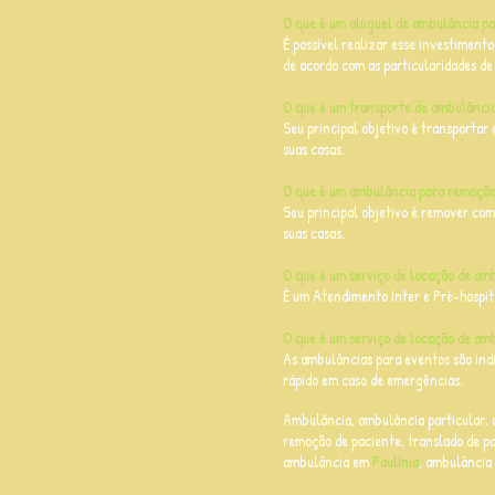
O que é um aluguel de ambulância pa
É possível realizar esse investiment
de acordo com as particularidades de
O que é um transporte de ambulância
Seu principal objetivo é transportar 
suas casas.
O que é um ambulância para remoção
Seu principal objetivo é remover com 
suas casas.
O que é um serviço de locação de am
É um Atendimento Inter e Pré-hospit
O que é um serviço de locação de am
As ambulâncias para eventos são ind
rápido em caso de emergências.
Ambulância, a
mbulância particular, 
remoção de paciente, translado de pa
ambulância em
Paulínia
, ambulância