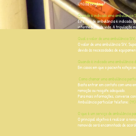
Utiliza oxigênio?
Quando é indicado uma ambulância SI
Este tipo de ambulância é indicada q
intermediário de vida. A tripulação 
Qual o valor de uma ambulância SIV,
O valor de uma ambulância SIV, Supo
devido às necessidades de equipament
Quando é indicado uma ambulância d
Em casos em que o paciente esteja s
Como chamar uma ambulância parti
Basta entrar em contato com uma emp
remoção ou resgate adequado.
Para mais informações, converse con
Ambulância particular telefone:
(11
O que é um serviço de ambulância pa
O principal objetivo é realizar a remo
removido será encaminhado de acordo