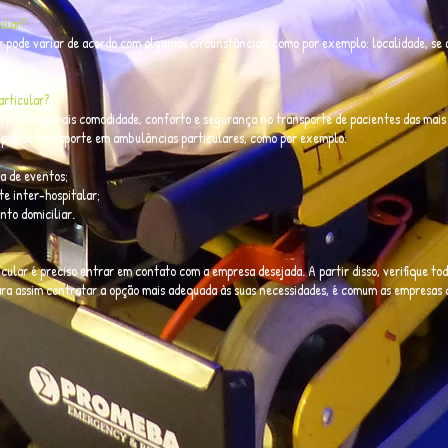
ular?
 pode variar de acordo com algumas circunstâncias, como por exemplo: localidade, se 
rticular?
 promove mais comodidade, conforto e segurança no transporte de pacientes das mais
 tipos de transporte em ambulâncias particulares, como por exemplo:
a de eventos;
e inter-hospitalar;
to domiciliar.
ular é preciso entrar em contato com a empresa desejada. A partir disso, verifique to
 para assim contratar a opção mais adequada às suas necessidades, é comum as empresas