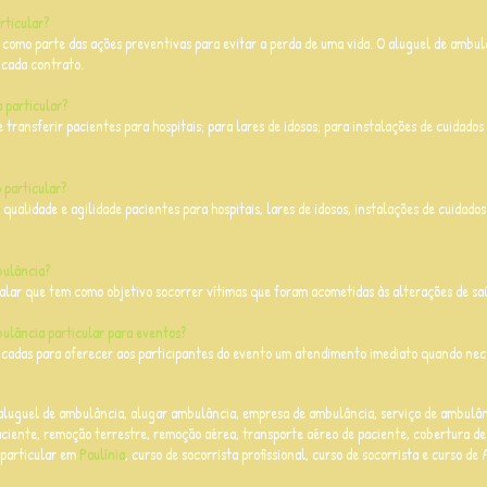
rticular?
o como parte das ações preventivas para evitar a perda de uma vida. O aluguel de ambul
 cada contrato.
 particular?
e transferir pacientes para hospitais; para lares de idosos; para instalações de cuidado
 particular?
qualidade e agilidade pacientes para hospitais, lares de idosos, instalações de cuidado
bulância?
alar que tem como objetivo socorrer vítimas que foram acometidas às alterações de sa
bulância particular para eventos?
icadas para oferecer aos participantes do evento um atendimento imediato quando ne
a
luguel de ambulância, a
lugar ambulância, e
mpresa de ambulância, s
erviço de ambulân
ciente, r
emoção terrestre, r
emoção aérea, transporte aéreo de paciente, cobertura de
 particular em
Paulínia
, curso de socorrista profissional, curso de socorrista e curso de 