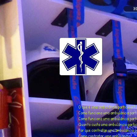
H
O que é uma ambulância particular?
Como funciona uma ambulância parti
Como funciona uma ambulância parti
Quanto custa uma ambulância partic
Por que contratar uma ambulância pa
Como contratar uma ambulância?