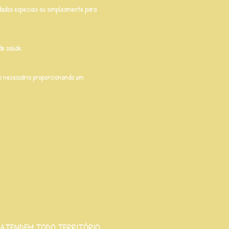
idados especiais ou simplesmente para
de saúde.
o necessário proporcionando um
 ATENDEM TODO TERRITÓRIO