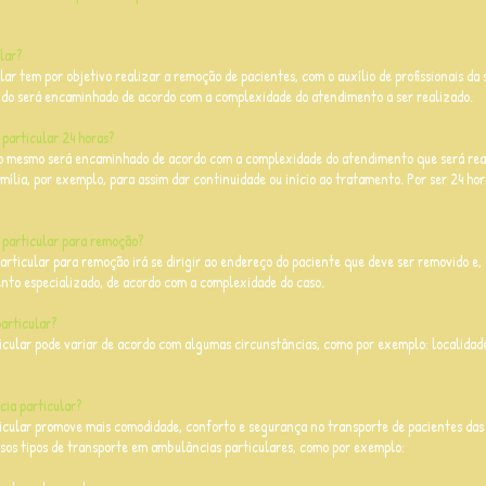
ular?
ar tem por objetivo realizar a remoção de pacientes, com o auxílio de profissionais da 
vido será encaminhado de acordo com a complexidade do atendimento a ser realizado.
particular 24 horas?
o mesmo será encaminhado de acordo com a complexidade do atendimento que será realiz
mília, por exemplo, para assim dar continuidade ou início ao tratamento. Por ser 24 ho
particular para remoção?
rticular para remoção irá se dirigir ao endereço do paciente que deve ser removido e, 
ento especializado, de acordo com a complexidade do caso.
articular?
cular pode variar de acordo com algumas circunstâncias, como por exemplo: localidade
ia particular?
cular promove mais comodidade, conforto e segurança no transporte de pacientes das
ersos tipos de transporte em ambulâncias particulares, como por exemplo: