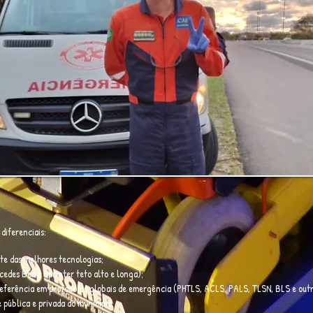
diferenciais:
e das melhores tecnologias;
edes Benz Sprinter teto alto e longa);
referência em protocolos globais de emergência (PHTLS, ACLS, PALS, TLSN, BLS e outr
 pública e privada do município;