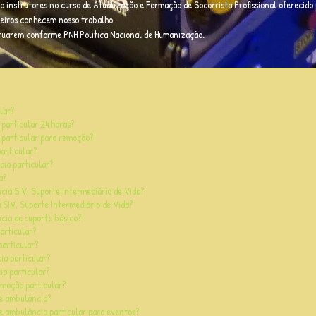
o instrutores no curso de Atualização e Formação de Socorrista Profissional oferecido p
leiros conhecem nosso trabalho;
atuarem conforme PNH Politica Nacional de Humanização.
lar?
articular 24 horas?
particular para remoção?
articular?
ia particular?
a?
ia SIV, Suporte Intermediário de Vida?
 SIV, Suporte Intermediário de Vida?
ia de suporte básico?
rticular?
particular?
ia particular?
ia particular?
moção particular?
de ambulância?
e ambulância particular para eventos?