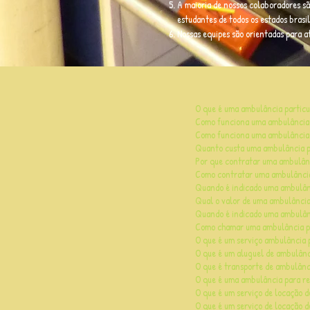
A maioria de nossos colaboradores sã
estudantes de todos os estados brasi
Nossas equipes são orientadas para 
O que é uma ambulância particu
Como funciona uma ambulância p
Como funciona uma ambulância 
Quanto custa uma ambulância p
Por que contratar uma ambulânc
Como contratar uma ambulânci
Quando é indicado uma ambulânc
Qual o valor de uma ambulância
Quando é indicado uma ambulânc
Como chamar uma ambulância pa
O que é um serviço ambulância 
O que é um aluguel de ambulânc
O que é transporte de ambulânc
O que é uma ambulância para re
O que é um serviço de locação 
O que é um serviço de locação d