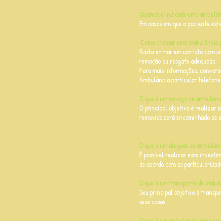
Quando é indicado uma ambulân
Em casos em que o paciente est
Como chamar uma ambulância p
Basta entrar em contato com um
remoção ou resgate adequado.
Para mais informações, convers
Ambulância particular telefone
O que é um serviço de ambulânc
O principal objetivo é realizar 
removido será encaminhado de a
O que é um aluguel de ambulânc
É possível realizar esse invest
de acordo com as particularidad
O que é um transporte de ambul
Seu principal objetivo é transpo
suas casas.
O que é um ambulância para re