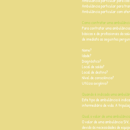
Ambulância particular para cob
Ambulância particular para tran
Ambulância particular com aten
Como contratar uma ambulânc
Para contratar uma ambulância p
básicas e de profissionais da s
de imediato as seguintes pergun
Nome?
Idade?
Diagnóstico?
Local de saída?
Local de destino?
Nível de consciência?
Utiliza oxigênio?
Quando é indicado uma ambulânc
Este tipo de ambulância é indic
intermediário de vida. A tripul
Qual o valor de uma ambulância
O valor de uma ambulância SIV,
devido às necessidades de equip