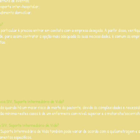
ertura de eventos;
sporte inter-hospitalar;
dimento domiciliar.
ia?
articular é preciso entrar em contato com a empresa desejada. A partir disso, verifiq
aúde, para assim contratar a opção mais adequada às suas necessidades, é comum as emp
tas:
ia SIV, Suporte Intermediário de Vida?
ada quando há um maior risco de morte do paciente, devido às complexidades e necessi
ação mínima nestes casos é de um enfermeiro com nível superior e o motorista/socorrist
 SIV, Suporte Intermediário de Vida?
 Suporte Intermediário de Vida também pode variar de acordo com a quilometragem e a
amentos específicos.