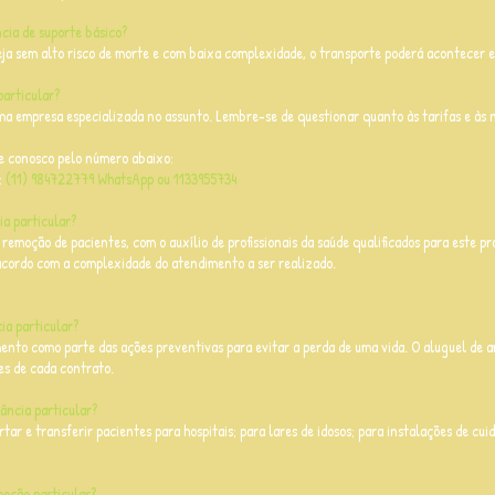
cia de suporte básico?
eja sem alto risco de morte e com baixa complexidade, o transporte poderá acontecer
articular?
a empresa especializada no assunto. Lembre-se de questionar quanto às tarifas e às n
e conosco pelo número abaixo:
:
(11) 984722779 WhatsApp ou 1133955734
ia particular?
a remoção de pacientes, com o auxílio de profissionais da saúde qualificados para este pro
cordo com a complexidade do atendimento a ser realizado.
ia particular?
imento como parte das ações preventivas para evitar a perda de uma vida. O aluguel de 
es de cada contrato.
ância particular?
rtar e transferir pacientes para hospitais; para lares de idosos; para instalações de cu
moção particular?