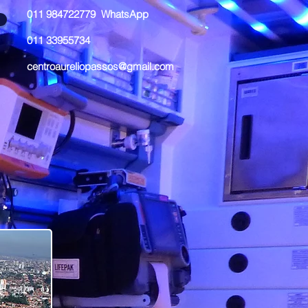
011 984722779 WhatsApp
011 33955734
centroaureliopassos@gmail.com