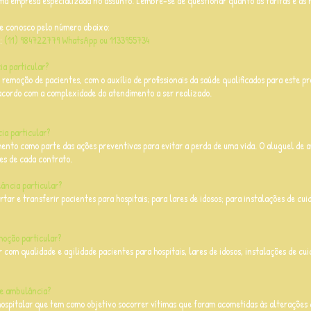
a empresa especializada no assunto. Lembre-se de questionar quanto às tarifas e às n
e conosco pelo número abaixo:
e:
(11) 984722779 WhatsApp ou 1133955734
ia particular?
a remoção de pacientes, com o auxílio de profissionais da saúde qualificados para este pr
cordo com a complexidade do atendimento a ser realizado.
ia particular?
imento como parte das ações preventivas para evitar a perda de uma vida. O aluguel de
es de cada contrato.
ância particular?
rtar e transferir pacientes para hospitais; para lares de idosos; para instalações de cu
moção particular?
 com qualidade e agilidade pacientes para hospitais, lares de idosos, instalações de cu
de ambulância?
ospitalar que tem como objetivo socorrer vítimas que foram acometidas às alterações 