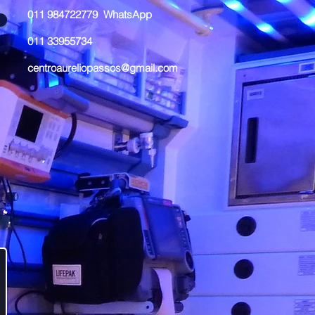
011 984722779 WhatsApp
011 33955734
centroaureliopassos@gmail.com