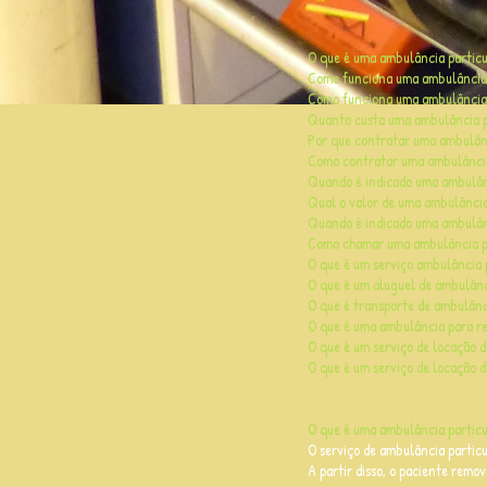
O que é uma ambulância particu
Como funciona uma ambulância 
Como funciona uma ambulância 
Quanto custa uma ambulância p
Por que contratar uma ambulânc
Como contratar uma ambulânci
Quando é indicado uma ambulânc
Qual o valor de uma ambulância
Quando é indicado uma ambulân
Como chamar uma ambulância p
O que é um serviço ambulância 
O que é um aluguel de ambulânc
O que é transporte de ambulânc
O que é uma ambulância para r
O que é um serviço de locação 
O que é um serviço de locação 
O que é uma ambulância partic
O serviço de ambulância particul
A partir disso, o paciente rem