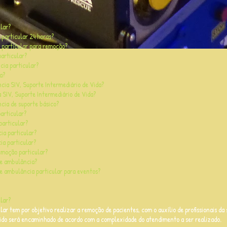
lar?
particular 24 horas?
particular para remoção?
articular?
ia particular?
a?
ia SIV, Suporte Intermediário de Vida?
 SIV, Suporte Intermediário de Vida?
cia de suporte básico?
articular?
particular?
ia particular?
ia particular?
emoção particular?
de ambulância?
de ambulância particular para eventos?
ular?
ar tem por objetivo realizar a remoção de pacientes, com o auxílio de profissionais da 
ovido será encaminhado de acordo com a complexidade do atendimento a ser realizado.