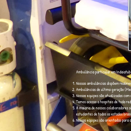
Ambulância particular em Indaiatuba
Nossas ambulâncias dispõem realmen
Ambulâncias de ultima geração (Mer
Nossas equipes são atualizadas com
Temos acesso a hospitais de toda red
A maioria de nossos colaboradores sã
estudantes de todos os estados bras
Nossas equipes são orientadas para