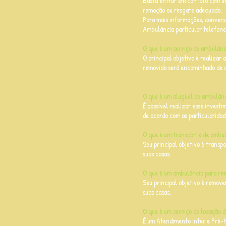
Basta entrar em contato com um
remoção ou resgate adequado.
Para mais informações, convers
Ambulância particular telefon
O que é um serviço de ambulânc
O principal objetivo é realizar 
removido será encaminhado de a
O que é um aluguel de ambulânc
É possível realizar esse invest
de acordo com as particularidad
O que é um transporte de ambul
Seu principal objetivo é transpo
suas casas.
O que é um ambulância para re
Seu principal objetivo é remover
suas casas.
O que é um serviço de locação 
É um Atendimento Inter e Pré-h