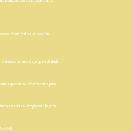
ecessidades que você possui para a
ocesso. A partir disso, o paciente
 ambulância tem um preço que é definido
idados especiais; ou simplesmente para
idados especiais ou simplesmente para
de saúde.