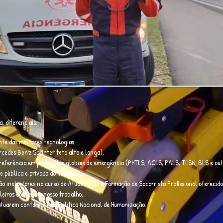
, diferenciais:
te das melhores tecnologias;
cedes Benz Sprinter teto alto e longa);
 referência em protocolos globais de emergência (PHTLS, ACLS, PALS, TLSN, BLS e out
e pública e privada do município;
o instrutores no curso de Atualização e Formação de Socorrista Profissional oferecido 
ileiros conhecem nosso trabalho;
 atuarem conforme PNH Politica Nacional de Humanização.