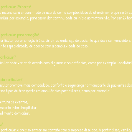
particular 24 horas?
o mesmo será encaminhado de acordo com a complexidade do atendimento que será reali
amília, por exemplo, para assim dar continuidade ou início ao tratamento. Por ser 24 ho
particular para remoção?
articular para remoção irá se dirigir ao endereço do paciente que deve ser removido e, 
ento especializado, de acordo com a complexidade do caso.
articular?
cular pode variar de acordo com algumas circunstâncias, como por exemplo: localidade
ia particular?
cular promove mais comodidade, conforto e segurança no transporte de pacientes das
ersos tipos de transporte em ambulâncias particulares, como por exemplo:
ertura de eventos;
sporte inter-hospitalar;
dimento domiciliar.
ia?
articular é preciso entrar em contato com a empresa desejada. A partir disso, verifiq