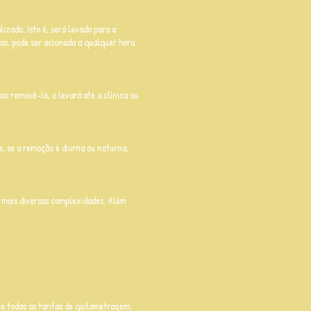
zado. Isto é, será levado para a
ras, pode ser acionada a qualquer hora
ao removê-lo, o levará até a clínica ou
, se a remoção é diurna ou noturna,
 mais diversas complexidades. Além
ue todas as tarifas de quilometragem,