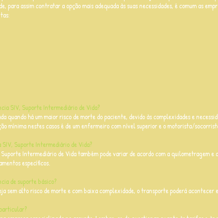
aúde, para assim contratar a opção mais adequada às suas necessidades, é comum as em
tas:
ia SIV, Suporte Intermediário de Vida?
ada quando há um maior risco de morte do paciente, devido às complexidades e necessi
ação mínima nestes casos é de um enfermeiro com nível superior e o motorista/socorrist
 SIV, Suporte Intermediário de Vida?
 Suporte Intermediário de Vida também pode variar de acordo com a quilometragem e 
amentos específicos.
cia de suporte básico?
eja sem alto risco de morte e com baixa complexidade, o transporte poderá acontecer
particular?