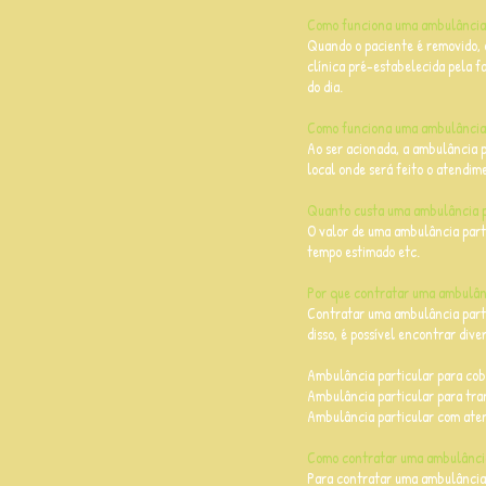
Como funciona uma ambulância 
Quando o paciente é removido, 
clínica pré-estabelecida pela f
do dia.
Como funciona uma ambulância 
Ao ser acionada, a ambulância p
local onde será feito o atendim
Quanto custa uma ambulância p
O valor de uma ambulância parti
tempo estimado etc.
Por que contratar uma ambulânc
Contratar uma ambulância parti
disso, é possível encontrar div
Ambulância particular para cob
Ambulância particular para tran
Ambulância particular com aten
Como contratar uma ambulânc
Para contratar uma ambulância p