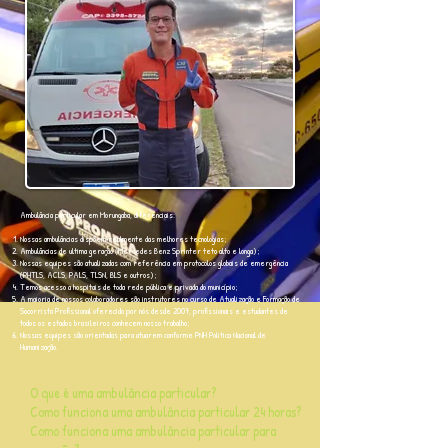
Ambulância particular em Morungaba, diferenciais:
Nossas ambulâncias dispõem realmente das melhores tecnologias;
Ambulâncias de ultima geração (Mercedes Benz Sprinter teto alto e longa);
Nossas equipes são atualizadas com referência em protocolos globais de emergência
(PHTLS, ACLS, PALS, TLSN, BLS e outros);
Temos acesso a hospitais de toda rede pública e privada do município;
A maioria de nossos colaboradores são instrutores no curso de Atualização e Formação de
Socorrista Profissional oferecido por nós desde 2007, profissionais e estudantes de
todos os estados brasileiros conhecem nosso trabalho;
Nossas equipes são orientadas para atuarem conforme PNH Politica Nacional de
Humanização.
O que é uma ambulância particular?
Como funciona uma ambulância particular 24 horas?
Como funciona uma ambulância particular para