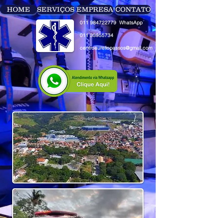
HOME
SERVIÇOS
EMPRESA
CONTATO
011 984722779 WhatsApp
011 33955734
centroaureliopassos@gmail.com