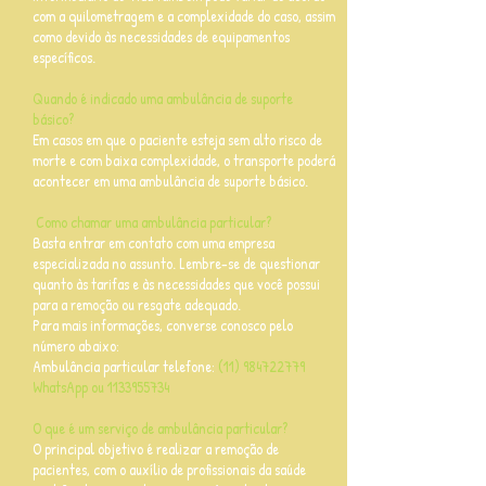
com a quilometragem e a complexidade do caso, assim
como devido às necessidades de equipamentos
específicos.
Quando é indicado uma ambulância de suporte
básico?
Em casos em que o paciente esteja sem alto risco de
morte e com baixa complexidade, o transporte poderá
acontecer em uma ambulância de suporte básico.
Como chamar uma ambulância particular?
Basta entrar em contato com uma empresa
especializada no assunto. Lembre-se de questionar
quanto às tarifas e às necessidades que você possui
para a remoção ou resgate adequado.
Para mais informações, converse conosco pelo
número abaixo:
Ambulância particular telefone:
(11) 984722779
WhatsApp ou
1133955734
O que é um serviço de ambulância particular?
O principal objetivo é realizar a remoção de
pacientes, com o auxílio de profissionais da saúde