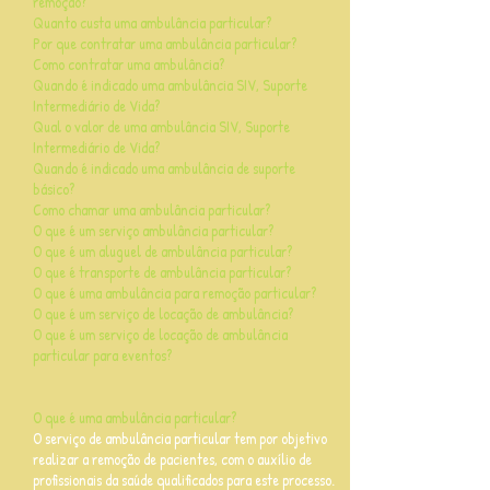
remoção?
Quanto custa uma ambulância particular?
Por que contratar uma ambulância particular?
Como contratar uma ambulância?
Quando é indicado uma ambulância SIV, Suporte
Intermediário de Vida?
Qual o valor de uma ambulância SIV, Suporte
Intermediário de Vida?
Quando é indicado uma ambulância de suporte
básico?
Como chamar uma ambulância particular?
O que é um serviço ambulância particular?
O que é um aluguel de ambulância particular?
O que é transporte de ambulância particular?
O que é uma ambulância para remoção particular?
O que é um serviço de locação de ambulância?
O que é um serviço de locação de ambulância
particular para eventos?
O que é uma ambulância particular?
O serviço de ambulância particular tem por objetivo
realizar a remoção de pacientes, com o auxílio de
profissionais da saúde qualificados para este processo.